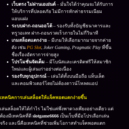
เว็บตรง ไม่ผ่านเอเย่นต์
– มั่นใจได้ว่าคุณจะได้รับการ
ให้บริการที่ปลอดภัย ไม่มีการหักค่าธรรมเนียม
แอบแฝง
ระบบฝาก-ถอนออโต้
– รองรับทั้งบัญชีธนาคารและ
ทรูวอเลท ฝาก-ถอนรวดเร็วภายในไม่กี่วินาที
เกมสล็อตแตกง่าย
– มีเกมให้เลือกมากมายจากค่าย
ดัง เช่น
PG Slot
,
Joker Gaming
,
Pragmatic Play
ที่ขึ้น
ชื่อเรื่องอัตราการจ่ายสูง
โปรโมชั่นจัดเต็ม
– มีโบนัสและเครดิตฟรีให้สมาชิก
ใหม่และผู้เล่นเก่าอย่างต่อเนื่อง
รองรับทุกอุปกรณ์
– เล่นได้ทั้งบนมือถือ แท็บเล็ต
และคอมพิวเตอร์โดยไม่ต้องดาวน์โหลดแอป
เทคนิคการเล่นสล็อตให้แจ็คพอตแตกง่ายขึ้น
เล่นสล็อตให้ได้กำไร ไม่ใช่แค่พึ่งพาดวงเพียงอย่างเดียว แต่
ต้องมีเทคนิคที่ดี
slotgame6666
เป็นเว็บที่มือโปรเลือกเล่น
จริง และนี่คือเทคนิคที่ช่วยเพิ่มโอกาสทำแจ็คพอตแตก