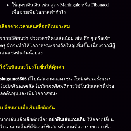
ใช้สูตรเดินเงิน เช่น สูตร Martingale หรือ Fibonacci
เพื่อช่วยเพิ่มโอกาสทำกำไร
เลือกช่วงเวลาเล่นสล็อตที่เหมาะสม
จากสถิติพบว่า ช่วงเวลาที่คนเล่นน้อย เช่น ดึก ๆ หรือเช้า
ตรู่ มักจะทำให้โอกาสชนะรางวัลใหญ่เพิ่มขึ้น เนื่องจากมีผู้
เล่นแข่งขันกันน้อยลง
ใช้โบนัสและโปรโมชั่นให้คุ้มค่า
slotgame6666
มีโบนัสแจกตลอด เช่น
โบนัสฝากครั้งแรก
โบนัสคืนยอดเสีย
โบนัสเครดิตฟรี
การใช้โบนัสเหล่านี้ช่วย
ลดต้นทุนและเพิ่มโอกาสชนะ
เปลี่ยนเกมเมื่อเริ่มเสียติดกัน
หากเล่นแล้วเสียต่อเนื่อง
อย่าฝืนเล่นเกมเดิม
ให้ลองเปลี่ยน
ไปเล่นเกมอื่นที่มีฟีเจอร์พิเศษ หรือเกมที่แตกง่ายกว่า เพื่อ