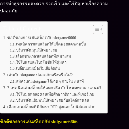
การทำธุรกรรมสะดวก รวดเร็ว และไร้ปัญหาเรื่องความ
ปลอดภัย
Table of Contents
ข้อดีของการเล่นสล็อตกับ slotgame6666
เทคนิคการเล่นสล็อตให้แจ็คพอตแตกง่ายขึ้น
บริหารเงินทุนให้เหมาะสม
เลือกช่วงเวลาเล่นสล็อตที่เหมาะสม
ใช้โบนัสและโปรโมชั่นให้คุ้มค่า
เปลี่ยนเกมเมื่อเริ่มเสียติดกัน
เล่นกับ slotgame ปลอดภัยจริงหรือไม่?
สมัครเล่น slotgame ได้ง่าย ๆ ภายใน 3 นาที
3 เทคนิคเล่นสล็อตให้แตกจริง กับโหมดทดลองเล่นฟรี
ใช้โหมดทดลองเล่นเพื่อศึกษากติกาและฟีเจอร์เกม
บริหารเงินเดิมพันให้เหมาะสมกับสไตล์การเล่น
เลือกเกมสล็อตที่มีอัตรา RTP สูงและโบนัสแตกง่าย
ข้อดีของการเล่นสล็อตกับ slotgame6666