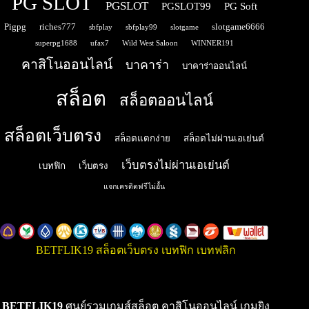
PG SLOT
PGSLOT
PGSLOT99
PG Soft
Pigpg
riches777
slotgame6666
sbfplay
sbfplay99
slotgame
superpg1688
ufax7
Wild West Saloon
WINNER191
คาสิโนออนไลน์
บาคาร่า
บาคาร่าออนไลน์
สล็อต
สล็อตออนไลน์
สล็อตเว็บตรง
สล็อตแตกง่าย
สล็อตไม่ผ่านเอเย่นต์
เว็บตรงไม่ผ่านเอเย่นต์
เบทฟิก
เว็บตรง
แจกเครดิตฟรีไม่อั้น
BETFLIK19 สล็อตเว็บตรง เบทฟิก เบทฟลิก
BETFLIK19
ศูนย์รวมเกมส์สล็อต คาสิโนออนไลน์ เกมยิง