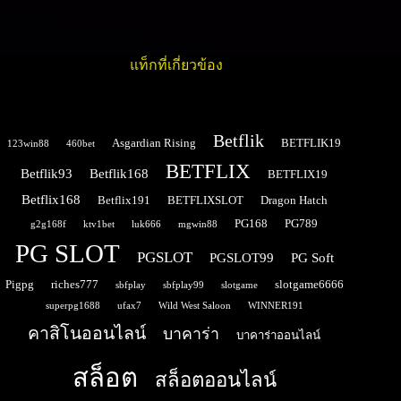
แท็กที่เกี่ยวข้อง
Betflik
Asgardian Rising
BETFLIK19
123win88
460bet
BETFLIX
Betflik93
Betflik168
BETFLIX19
Betflix168
Betflix191
BETFLIXSLOT
Dragon Hatch
PG168
PG789
g2g168f
ktv1bet
luk666
mgwin88
PG SLOT
PGSLOT
PGSLOT99
PG Soft
Pigpg
riches777
slotgame6666
sbfplay
sbfplay99
slotgame
superpg1688
ufax7
Wild West Saloon
WINNER191
คาสิโนออนไลน์
บาคาร่า
บาคาร่าออนไลน์
สล็อต
สล็อตออนไลน์