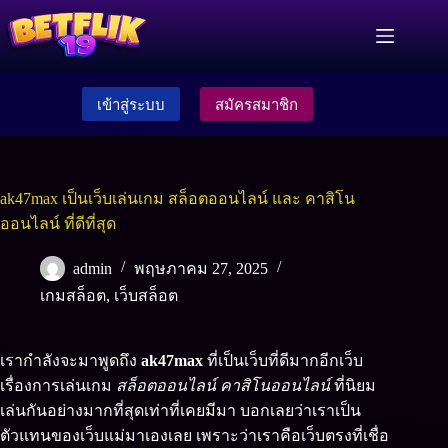
Skip
to
content
เข้าสู่ระบบ
สมัครสมาชิก
ak47max เป็นเว็บเล่นเกม สล็อตออนไลน์ และ คาสิโน
ออนไลน์ ที่ดีที่สุด
admin
พฤษภาคม 27, 2025
เกมสล็อต
,
เว็บสล็อต
เรากำลังจะมาพูดถึง
ak47max
ที่เป็นเว็บที่ดีมากอีกเว็บ
เรื่องการเล่นเกม
สล็อตออนไลน์
คาสิโนออนไลน์
ที่นิยม
เล่นกันอย่างมากที่สุดเท่าที่เคยมีมา บอกเลยว่าเราเป็น
ตัวแทนของเว็บแม่มาเองเลย เพราะว่าเราคือเว็บตรงที่เชื่อ