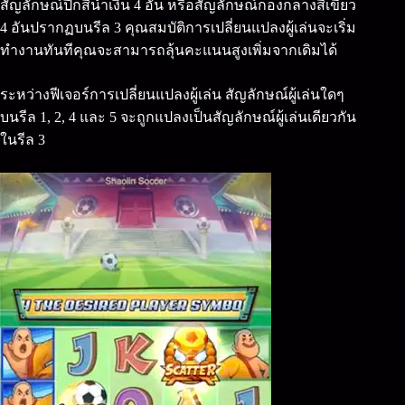
สัญลักษณ์ปีกสีน้ำเงิน 4 อัน หรือสัญลักษณ์กองกลางสีเขียว
4 อันปรากฏบนรีล 3 คุณสมบัติการเปลี่ยนแปลงผู้เล่นจะเริ่ม
ทำงานทันทีคุณจะสามารถลุ้นคะแนนสูงเพิ่มจากเดิมได้
ระหว่างฟีเจอร์การเปลี่ยนแปลงผู้เล่น สัญลักษณ์ผู้เล่นใดๆ
บนรีล 1, 2, 4 และ 5 จะถูกแปลงเป็นสัญลักษณ์ผู้เล่นเดียวกัน
ในรีล 3