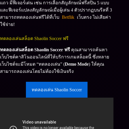
แถว มีฟีเจอร์เด่น เช่น การเลือกสัญลักษณ์ฟรีสปิน 5 แบบ
และฟีเจอร์แปลงสัญลักษณ์เมื่อผู้เล่น 4 ตัวปรากฏบนรีลที่ 3
สามารถทดลองเล่นฟรีได้ที่เว็บ
Betflik
เว็บตรง ไม่เสียค่า
ใช้จ่าย!
ทดลองเล่นสล็อต Shaolin Soccer ฟรี
ทดลองเล่นสล็อต Shaolin Soccer ฟรี
คุณสามารถค้นหา
เว็บไซต์คาสิโนออนไลน์ที่ให้บริการเกมสล็อตนี้ ซึ่งหลาย
เว็บไซต์จะมีโหมด “ทดลองเล่น” (
Demo Mode
) ให้คุณ
สามารถลองเล่นโดยไม่ต้องใช้เงินจริง
ทดลองเล่น Shaolin Soccer