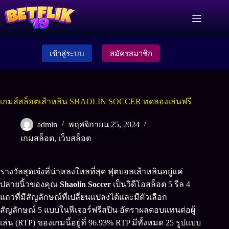
Skip
to
content
เข้าสู่ระบบ
สมัครสมาชิก
เกมส์สล็อตเส้าหลิน SHAOLIN SOCCER ทดลองเล่นฟรี
admin
พฤศจิกายน 25, 2024
เกมสล็อต
,
เว็บสล็อต
รางวัลสุดเจ๋งที่น่าหลงใหลที่สุด ฟุตบอลเส้าหลินอยู่แค่
ปลายนิ้วของคุณ
Shaolin Soccer
เป็นวิดีโอสล็อต 5 รีล 4
แถวที่มีสัญลักษณ์ที่เปลี่ยนแปลงได้และมีตัวเลือก
สัญลักษณ์ 5 แบบในฟีเจอร์ฟรีสปิน อัตราผลตอบแทนต่อผู้
เล่น (RTP) ของเกมนี้อยู่ที่ 96.93% RTP มีทั้งหมด 25 รูปแบบ