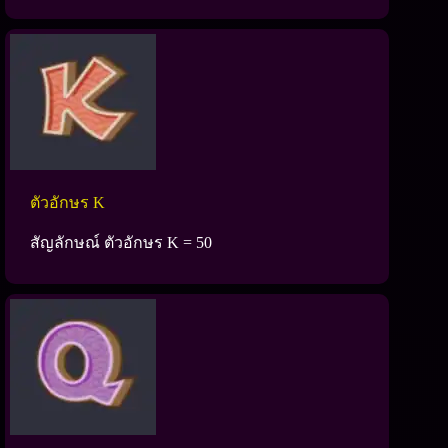
ตัวอักษร K
สัญลักษณ์ ตัวอักษร K = 50