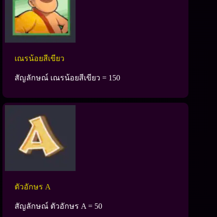
เณรน้อยสีเขียว
สัญลักษณ์ เณรน้อยสีเขียว = 150
ตัวอักษร A
สัญลักษณ์ ตัวอักษร A = 50