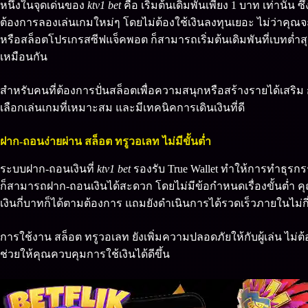
หนึ่งในจุดเด่นของ
ktv1 bet
คือ เริ่มต้นเดิมพันเพียง 1 บาท เท่านั้น ซึ
ต้องการลองเล่นเกมใหม่ๆ โดยไม่ต้องใช้เงินลงทุนเยอะ ไม่ว่าคุณ
หรือสล็อตโปรเกรสซีฟแจ็คพอต ก็สามารถเริ่มต้นเดิมพันที่เบทต่ำสุ
เหมือนกัน
สำหรับคนที่ต้องการปั่นสล็อตเพื่อความสนุกหรือสร้างรายได้เสริ
เลือกเล่นเกมที่เหมาะสม และมีเทคนิคการเดินเงินที่ดี
ฝาก-ถอนง่ายผ่าน สล็อต ทรูวอเลท ไม่มีขั้นต่ำ
ระบบฝาก-ถอนเงินที่
ktv1 bet
รองรับ True Wallet ทำให้การทำธุรกรร
ก็สามารถฝาก-ถอนเงินได้สะดวก โดยไม่มีข้อกำหนดเรื่องขั้นต่ำ 
เงินกี่บาทก็ได้ตามต้องการ แถมยังดำเนินการได้รวดเร็วภายในไม่กี่
การใช้งาน สล็อต ทรูวอเลท ยังเพิ่มความปลอดภัยให้กับผู้เล่น ไม่ต้
ช่วยให้คุณควบคุมการใช้เงินได้ดีขึ้น