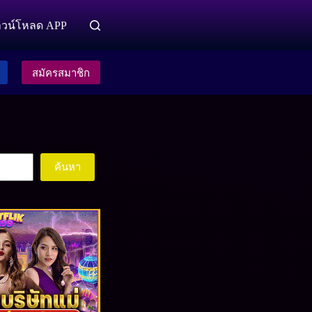
าวน์โหลด APP
สมัครสมาชิก
ค้นหา