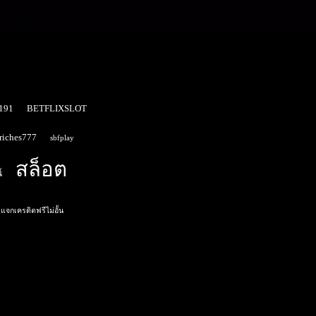
x191
BETFLIXSLOT
riches777
sbfplay
สล็อต
์
แจกเครดิตฟรีไม่อั้น