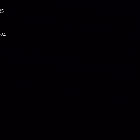
25
5
4
024