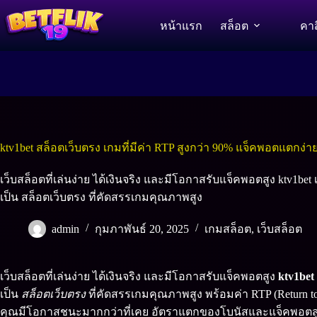
Skip
to
หน้าแรก
สล็อต
คา
content
ktv1bet สล็อตเว็บตรง เกมที่มีค่า RTP สูงกว่า 90% แจ็คพอตแตกง่า
เว็บสล็อตที่เล่นง่าย ได้เงินจริง และมีโอกาสรับแจ็คพอตสูง ktv1bet เ
เป็น สล็อตเว็บตรง ที่คัดสรรเกมคุณภาพสูง
admin
กุมภาพันธ์ 20, 2025
เกมสล็อต
,
เว็บสล็อต
เว็บสล็อตที่เล่นง่าย ได้เงินจริง และมีโอกาสรับแจ็คพอตสูง
ktv1bet
เป็น
สล็อตเว็บตรง
ที่คัดสรรเกมคุณภาพสูง พร้อมค่า RTP (Return t
คุณมีโอกาสชนะมากกว่าที่เคย อัตราแตกของโบนัสและแจ็คพอตสู