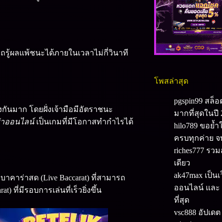
ถรู้ผลแพ้ชนะได้ภายในเวลาไม่กี่วินาที
โพสล่าสุด
pgspin99 สล็อต
กันมาก โดยฝั่งเจ้ามือมีอัตราชนะ
มากที่สุดในปี
่าออนไลน์
เป็นเกมที่มีโอกาสทำกำไรได้
hilo789 ขอย้ำ
ครบทุกค่าย จ
riches777 รวม
เดียว
ak47max เป็นเ
 บาคาร่าสด (Live Baccarat) ที่สามารถ
ออนไลน์ และ 
 ที่มีรอบการเล่นที่เร็วยิ่งขึ้น
ที่สุด
vsc888 อัปเดต 