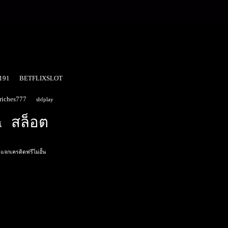
x191
BETFLIXSLOT
riches777
sbfplay
สล็อต
์
แจกเครดิตฟรีไม่อั้น