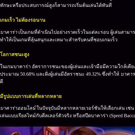
ทักษะหรือประสบการณ์สูงก็สามารถเริ่มต้นเล่นได้ทันที
เกมเร็ว ไม่ต้องรอนาน
บาคาร่า
เป็นเกมที่ดำเนินไปอย่างรวดเร็วในแต่ละรอบ ผู้เล่นสามาร
ทำให้เป็นเกมที่ลุ้นสนุกและเหมาะสำหรับคนที่ชอบเกมเร็ว
โอกาสชนะสูง
ในเกมบาคาร่า อัตราการชนะของผู้เล่นและเจ้ามือมีความใกล้เคียง
ประมาณ 50.68% และฝั่งผู้เล่นมีอัตราชนะ 49.32% ซึ่งทำให้
บาคาร
ดี
มีรูปแบบการเล่นที่หลากหลาย
บาคาร่าออนไลน์
ในปัจจุบันมีหลากหลายเวอร์ชันให้เลือกเล่น เช่น
เล่นแบบเรียลไทม์กับดีลเลอร์ตัวจริง หรือสปีดบาคาร่า (Speed Baccarat)