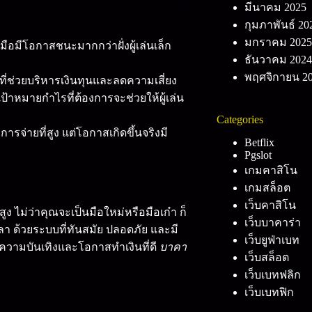
มีนาคม 2025
กุมภาพันธ์ 20
มกราคม 202
ามือมีโอกาสชนะมากกว่าฝั่งผู้เล่นเล็ก
ธันวาคม 202
พฤศจิกายน 2
i ที่ช่วยบริหารเงินทุนและลดความเสี่ยง
าหมายกำไรที่ต้องการจะช่วยให้ผู้เล่น
Categories
ารจ่ายที่สูง แต่โอกาสเกิดขึ้นจริงมี
Betflix
Pgslot
เกมคาสิโน
เกมสล็อต
เว็บคาสิโน
ูง ไม่ว่าคุณจะเป็นมือใหม่หรือมือเก๋า ก็
เว็บบาคาร่า
วลา ด้วยระบบที่ทันสมัย ปลอดภัย และมี
เว็บยูฟ่าเบท
้ความบันเทิงและโอกาสทำเงินที่ดี
บาคา
เว็บสล็อต
เว็บเบทฟลิก
เว็บเบทฟิก