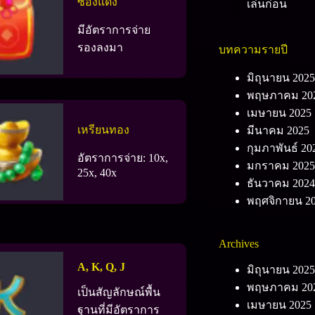
ซองแดง
เล่นก่อน
มีอัตราการจ่าย
รองลงมา
บทความรายปี
มิถุนายน 202
พฤษภาคม 20
เมษายน 2025
เหรียนทอง
มีนาคม 2025
กุมภาพันธ์ 20
อัตราการจ่าย: 10x,
มกราคม 202
25x, 40x
ธันวาคม 202
พฤศจิกายน 2
Archives
A, K, Q, J
มิถุนายน 202
พฤษภาคม 20
เป็นสัญลักษณ์พื้น
เมษายน 2025
ฐานที่มีอัตราการ