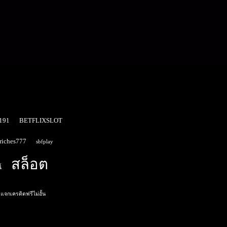
x191
BETFLIXSLOT
riches777
sbfplay
สล็อต
์
แจกเครดิตฟรีไม่อั้น