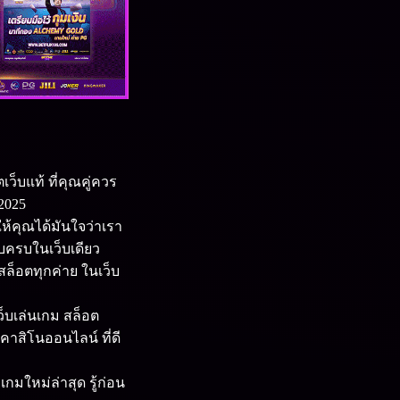
เว็บแท้ ที่คุณคู่ควร
 2025
ให้คุณได้มันใจว่าเรา
บครบในเว็บเดียว
สล็อตทุกค่าย ในเว็บ
ว็บเล่นเกม สล็อต
คาสิโนออนไลน์ ที่ดี
เกมใหม่ล่าสุด รู้ก่อน