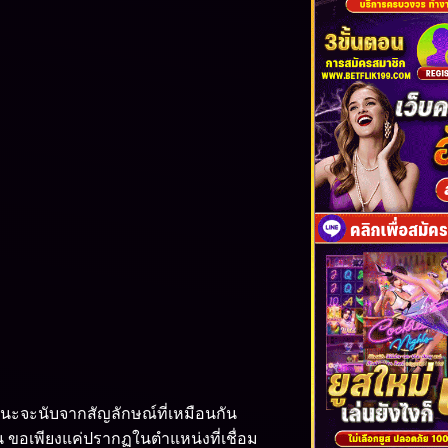
นะจะนับจากสัญลักษณ์ที่เหมือนกัน
น ขอเพียงแค่ปรากฏในตำแหน่งที่เชื่อม