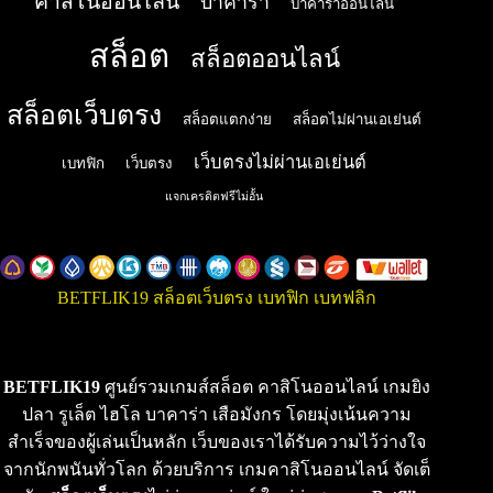
คาสิโนออนไลน์
บาคาร่า
บาคาร่าออนไลน์
สล็อต
สล็อตออนไลน์
สล็อตเว็บตรง
สล็อตแตกง่าย
สล็อตไม่ผ่านเอเย่นต์
เว็บตรงไม่ผ่านเอเย่นต์
เบทฟิก
เว็บตรง
แจกเครดิตฟรีไม่อั้น
BETFLIK19 สล็อตเว็บตรง เบทฟิก เบทฟลิก
BETFLIK19
ศูนย์รวมเกมส์สล็อต คาสิโนออนไลน์ เกมยิง
ปลา รูเล็ต ไฮโล บาคาร่า เสือมังกร โดยมุ่งเน้นความ
สำเร็จของผู้เล่นเป็นหลัก เว็บของเราได้รับความไว้ว่างใจ
จากนักพนันทั่วโลก ด้วยบริการ เกมคาสิโนออนไลน์ จัดเต็