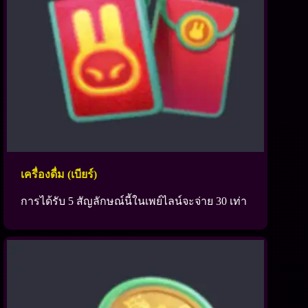
เครื่องดื่ม (เบียร์)
การได้รับ 5 สัญลักษณ์นี้ในเพย์ไลน์จะจ่าย 30 เท่า