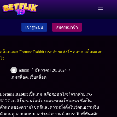
Skip
to
content
เข้าสู่ระบบ
สมัครสมาชิก
สล็อตแตก Fortune Rabbit กระต่ายแห่งโชคลาภ สล็อตแตก
ไว
admin
ธันวาคม 20, 2024
เกมสล็อต
,
เว็บสล็อต
Fortune Rabbit
เป็นเกม
สล็อตออนไลน์
จากค่าย
PG
SLOT
คาสิโนออนไลน์
กระต่ายแห่งโชคลาภ
ซึ่งเป็น
ตัวแทนของความโชคดีและความมั่งคั่งในวัฒนธรรมจีน
ตัวเกมถูกออกแบบมาอย่างสวยงามด้วยกราฟิกที่ทันสมัย