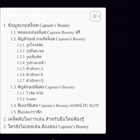
Table of Contents
ข้อมูลเกมสล็อต Captain’s Bounty
ทดลองเล่นสล็อต Captain Bounty ฟรี
สัญลักษณ์ เกมส์สล็อต Captain’s Bounty
รูปโจรสลัด
รูปมือตะขอ
รูปเข็มทิศ
รูปขวดเหล้า
ตัวอักษร A
ตัวอักษร K
ตัวอักษร Q
สัญลักษณ์พิเศษ Captain’s Bounty
ไวล์ด Wild
Scatter
ฟีเจอร์พิเศษ Captain’s Bounty แบรดน์ PG SLOT
ธีมและกราฟิก
เคล็ดลับในการเล่น สำหรับมือใหม่ต้องรู้
ใครยังไม่เคยเล่น ต้องลอง Captain’s Bounty