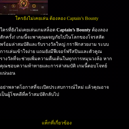
ใครยังไม่เคยเล่น ต้องลอง Captain’s Bounty
ใครที่ยังไม่เคยเล่นเกมสล็อต
Captain’s Bounty
ต้องลอง
สักครั้ง! เกมนี้จะพาคุณผจญภัยไปในโลกของโจรสลัด
พร้อมล่าสมบัติและรับรางวัลใหญ่ กราฟิกสวยงาม ระบบ
การเล่นเข้าใจง่าย แถมยังมีฟีเจอร์ฟรีสปินและตัวคูณ
รางวัลที่จะช่วยเพิ่มความตื่นเต้นในทุกการหมุนวงล้อ หาก
คุณชอบความท้าทายและการล่าสมบัติ เกมนี้ตอบโจทย์
แน่นอน
อย่าพลาดโอกาสที่จะเปิดประสบการณ์ใหม่ แล้วคุณอาจ
เป็นผู้โชคดีที่คว้าสมบัติกลับไป
แท็กที่เกี่ยวข้อง