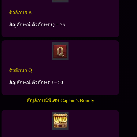
ตัวอักษร K
สัญลักษณ์ ตัวอักษร Q = 75
ตัวอักษร Q
สัญลักษณ์ ตัวอักษร J = 50
สัญลักษณ์พิเศษ Captain’s Bounty