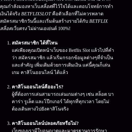
คุณกำลังมองหาเว็บ
สล็อต
ที่ไว้ใจได้และตอบโจทย์การทำ
เงินได้จริง
BETFLIXSLOT
คือตัวเลือกที่ไม่ควรพลาด
สมัครสมาชิกวันนี้และเริ่มต้นสร้างรายได้กับ
BETFLIX
สล็อตเว็บตรง
ไม่ผ่านเอเย่นต์ 100%!
สมัครสมาชิก ได้ที่ไหน
แค่เพียงคุณเปิดหน้าเว็บของ Betflix Slot แล้วไปที่คำ
ว่า สมัครสมาชิก แล้วเริ่มกรอกข้อมูลต่างๆที่จำเป็น
และสำคัญ เพิ่มเติมด้วยการเติมเงิน แค่นี้คุณก็เล่น
เกม คาสิโนออนไลน์ ได้แล้ว
คาสิโนออนไลน์คืออะไร?
ผู้ที่ต้องการเล่นสามารถเล่นเกมต่างๆ เช่น สล็อต บา
คาร่า รูเล็ต และโป๊กเกอร์ ได้ทุกที่ทุกเวลา โดยไม่
ต้องเดินทางไปยังคาสิโนจริง
คาสิโนออนไลน์ปลอดภัยหรือไม่?
เว็บของเรามีใบอนุญาตและมาตรฐานการรักษา