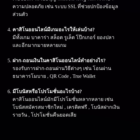
ความปลอดภัย เช่น ระบบ SSL ที่ช่วยปกป้องข้อมูล
ส่วนตัว
คาสิโนออนไลน์มีเกมอะไรให้เล่นบ้าง?
มีทั้งเกม บาคาร่า สล็อต รูเล็ต โป๊กเกอร์ ยองปลา
และอีกมากมายหลายเกม
ฝาก-ถอนเงินในคาสิโนออนไลน์ทำอย่างไร?
รองรับการฝาก-ถอนผ่านวิธีต่างๆ เช่น โอนผ่าน
ธนาคารโมบาย , QR Code , True Wallet
มีโบนัสหรือโปรโมชั่นอะไรบ้าง?
คาสิโนออนไลน์มักมีโปรโมชั่นหลากหลาย เช่น
โบนัสสมัครสมาชิกใหม่ , เครดิตฟรี , โบนัสฝากเงิน
รายวัน , โปรโมชั่นคืนยอดเสีย