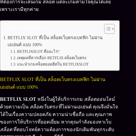
ที่ต้องการจะเล่นเกม สล็อต แต่ละเกมตามใจคุณได้เลย
เพราะเรามีทุกค่าย
Table of Contents
BETFLIX SLOT ที่เป็น สล็อตเว็บตรงเบทฟิก ไม่ผ่าน
เอเย่นต์ แบบ 100%
BETFLIXSLOT คืออะไร?
เหตุผลที่ควรเลือก BETFLIX สล็อตเว็บตรง
แนะนำเกมสล็อตยอดฮิตใน BETFLIXSLOT
BETFLIX SLOT ที่เป็น สล็อตเว็บตรงเบทฟิก ไม่ผ่าน
เอเย่นต์ แบบ 100%
BETFLIX SLOT
หนึ่งในผู้ให้บริการเกม
สล็อตออนไลน์
ด้วยความเป็น
สล็อตเว็บตรง
ที่ไม่ผ่านเอเย่นต์ คุณจึงมั่นใจ
ได้ในเรื่องความปลอดภัย ความน่าเชื่อถือ และคุณภาพ
ของการให้บริการที่ยอดเยี่ยม หากคุณกำลังมองหาเว็บ
สล็อต
ที่ตอบโจทย์ความต้องการของนักเดิมพันทุกระดับ