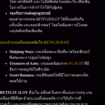
ใหม่ เครดิตฟรี และโบนัสพิเศษในแต่ละวัน เพื่อเพิ่ม
โอกาสในการทำกำไรให้กับผู้เล่น
รองรับการเล่นทุกอุปกรณ์
คุณสามารถเล่น
BETFLIXSLOT
ได้ทั้งบนมือถือ
แท็บเล็ต และคอมพิวเตอร์ โดยไม่ต้องดาวน์โหลด
แอปพลิเคชันเพิ่มเติม
แนะนำเกมสล็อตยอดฮิตใน BETFLIXSLOT
Mahjong Ways
: เกมสล็อตแนวจีนที่มาพร้อมฟีเจอร์
พิเศษและการคูณโบนัสสูง
Treasures of Aztec
: เกมยอดนิยมจาก
PG SLOT
ที่มี
ธีมการผจญภัยในพีระมิด
Sweet Bonanza
: เกมสีสันสดใสที่มีโอกาสแตกแจ็ค
พอตได้ง่าย
BETFLIX SLOT
คือเว็บ
สล็อตเว็บตรง
ที่มอบการเล่น
เกม
สล็อต
ที่ดีที่สุด ด้วยระบบที่ปลอดภัย การให้บริการที่
รวดเร็ว และเกม
สล็อต
คุณภาพจากค่ายดังมากมาย หาก