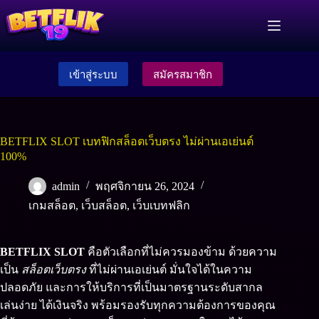
Skip
to
content
เข้าสู่ระบบ
สมัครสมาชิก
BETFLIX SLOT เบทฟิกสล็อตเว็บตรง ไม่ผ่านเอเย่นต์
100%
admin
พฤศจิกายน 26, 2024
เกมสล็อต
,
เว็บสล็อต
,
เว็บเบทฟลิก
BETFLIX SLOT
คือตัวเลือกที่ไม่ควรมองข้าม ด้วยความ
เป็น
สล็อตเว็บตรง
ที่ไม่ผ่านเอเย่นต์ มั่นใจได้ในความ
ปลอดภัย และการให้บริการที่เป็นมาตรฐานระดับสากล
เล่นง่าย ได้เงินจริง พร้อมรองรับทุกความต้องการของคุณ