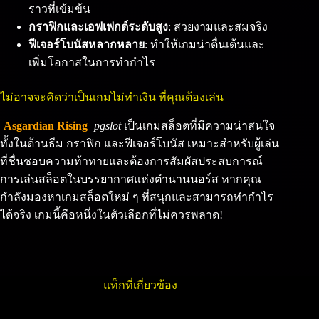
ราวที่เข้มข้น
กราฟิกและเอฟเฟกต์ระดับสูง
: สวยงามและสมจริง
ฟีเจอร์โบนัสหลากหลาย
: ทำให้เกมน่าตื่นเต้นและ
เพิ่มโอกาสในการทำกำไร
ไม่อาจจะคิดว่าเป็นเกมไม่ทำเงิน ที่คุณต้องเล่น
Asgardian Rising
pgslot
เป็นเกมสล็อตที่มีความน่าสนใจ
ทั้งในด้านธีม กราฟิก และฟีเจอร์โบนัส เหมาะสำหรับผู้เล่น
ที่ชื่นชอบความท้าทายและต้องการสัมผัสประสบการณ์
การเล่นสล็อตในบรรยากาศแห่งตำนานนอร์ส หากคุณ
กำลังมองหาเกมสล็อตใหม่ ๆ ที่สนุกและสามารถทำกำไร
ได้จริง เกมนี้คือหนึ่งในตัวเลือกที่ไม่ควรพลาด!
แท็กที่เกี่ยวข้อง