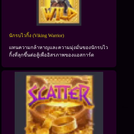
นักรบไวกิ้ง (Viking Warrior)
แทนความกล้าหาญและความมุ่งมั่นของนักรบไว
กิ้งที่ลุกขึ้นต่อสู้เพื่ออิสรภาพของแอสการ์ด