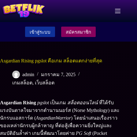
Skip
to
content
เข้าสู่ระบบ
สมัครสมาชิก
Asgardian Rising pgslot คือเกม สล็อตแตกง่ายที่สุด
admin
มกราคม 7, 2025
เกมสล็อต
,
เว็บสล็อต
Asgardian Rising
pgslot
เป็นเกม
สล็อตออนไลน์
ที่ได้รับ
แรงบันดาลใจมาจากตำนานนอร์ส (Norse Mythology) และ
นักรบแอสการ์ด (
AsgardianWarrior
) โดยนำเสนอเรื่องราว
ของเหล่านักรบผู้กล้าหาญ ที่ต่อสู้เพื่อความยิ่งใหญ่และ
สมบัติอันล้ำค่า เกมนี้พัฒนาโดยค่าย
PG Soft
(Pocket