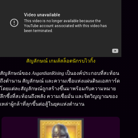
สัญลักษณ์ เกมส์สล็อตนักรบไวกิ้ง
สัญลักษณ์ของ
AsgardianRising
เป็นองค์ประกอบที่สะท้อน
ถึงตำนาน สัญลักษณ์ และความเชื่อแห่งแผ่นดินแอสการ์ด
โดยแต่ละสัญลักษณ์ถูกสร้างขึ้นมาพร้อมกับความหมาย
ลึกซึ้งที่สะท้อนถึงพลัง ความเชื่อมั่น และจิตวิญญาณของ
เหล่าผู้กล้าที่ลุกขึ้นต่อสู้ในยุคแห่งตำนาน