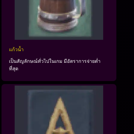
แก้วน้ำ
เป็นสัญลักษณ์ทั่วไปในเกม มีอัตราการจ่ายต่ำ
ที่สุด