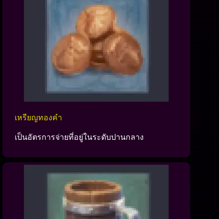
เหรียญทองคำ
เป็นอัตรการจ่ายที่อยู่ในระดับปานกลาง