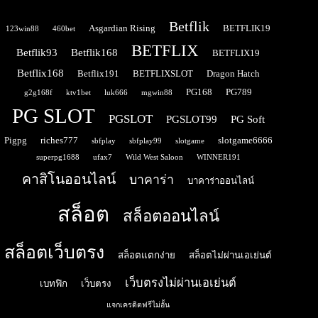
Betflik
Asgardian Rising
BETFLIK19
123win88
460bet
BETFLIX
Betflik93
Betflik168
BETFLIX19
Betflix168
Betflix191
BETFLIXSLOT
Dragon Hatch
PG168
PG789
g2g168f
ktv1bet
luk666
mgwin88
PG SLOT
PGSLOT
PGSLOT99
PG Soft
Pigpg
riches777
slotgame6666
sbfplay
sbfplay99
slotgame
superpg1688
ufax7
Wild West Saloon
WINNER191
คาสิโนออนไลน์
บาคาร่า
บาคาร่าออนไลน์
สล็อต
สล็อตออนไลน์
สล็อตเว็บตรง
สล็อตแตกง่าย
สล็อตไม่ผ่านเอเย่นต์
เว็บตรงไม่ผ่านเอเย่นต์
เบทฟิก
เว็บตรง
แจกเครดิตฟรีไม่อั้น