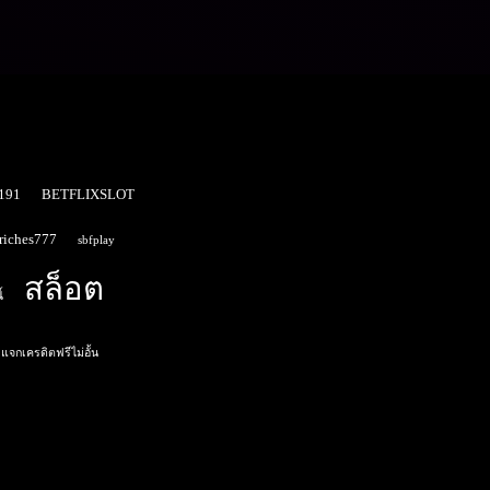
x191
BETFLIXSLOT
riches777
sbfplay
สล็อต
์
แจกเครดิตฟรีไม่อั้น