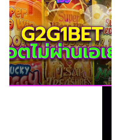
ผู้เล่นยุคใหม่ ใครๆก็ต้องรู้จัก
ปี 2025 
G2G1BET สล็อตเว็บตรงไม่ผ่านเอเย่นต์
ได้รับกา
เว็บแท้ ของใหม่ ปี 2025 สามารถเล่นกับ
ได้ก้าวขึ
เราได้แล้ววันนี้ที่เว็บเบทฟิก ทุกการเดิม
โจทย์ควา
พันปลอดภัย มั่นคง การันตีผู้เล่นสูงกว่า
ad
30,000 คนต่อวัน เล่นง่าย ถอนได้จริง
สมัครแล้วไม่ผิดหวังแน่นอน