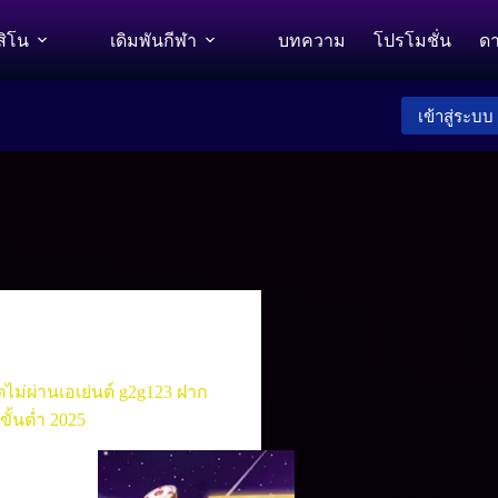
สิโน
เดิมพันกีฬา
บทความ
โปรโมชั่น
ด
เข้าสู่ระบบ
มคาสิโน
,
เกมสล็อต
,
เว็บสล็อต
ไม่ผ่านเอเย่นต์ g2g123 ฝาก
ขั้นต่ำ 2025