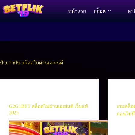
Skip
to
หน้าแรก
สล็อต
คา
content
ป้ายกำกับ
สล็อตไม่ผ่านเอเย่นต์
เกมสล็อต
,
เว็บสล็อต
เก
G2G1BET สล็อตไม่ผ่านเอเย่นต์ เว็บแท้
เกมสล็อต
2025
ถอนไม่มี