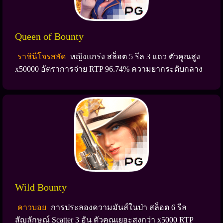
Queen of Bounty
ราชินีโจรสลัด
หญิงแกร่ง สล็อต 5 รีล 3 แถว ตัวคูณสูง
x50000 อัตราการจ่าย RTP 96.74% ความยากระดับกลาง
Wild Bounty
คาวบอย
การประลองความมันส์ในป่า สล็อต 6 รีล
สัญลักษณ์ Scatter 3 อัน ตัวคูณเยอะสูงกว่า x5000 RTP