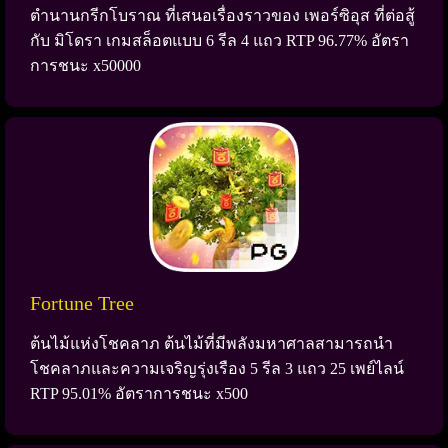
ตำนานกรีกโบราณ ที่เสนอเรื่องราวของ เพอร์ซิอุส ที่ต่อสู้
กับ มิโดรา เกมสล็อตแบบ 6 รีล 4 แถว RTP 96.77% อัตรา
การชนะ x50000
Fortune Tree
ต้นไม้แห่งโชคลาภ ต้นไม้ที่มีพลังมหาศาลสามารถนำ
โชคลาภและความเจริญรุ่งเรือง 5 รีล 3 แถว 25 เพย์ไลน์
RTP 95.01% อัตราการชนะ x500