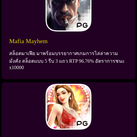
Mafia Mayhem
สล็อตมาเฟีย มาพร้อมบรรยากาศเกมการไล่ล่าความ
มั่งคั่ง สล็อตแบบ 5 รีบ 3 แถว RTP 96.76% อัตราการชนะ
x10000