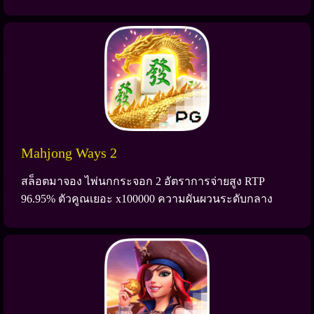
Mahjong Ways 2
สล็อตมาจอง ไพ่นกกระจอก 2 อัตราการจ่ายสูง RTP
96.95% ตัวคูณเยอะ x100000 ความผันผวนระดับกลาง