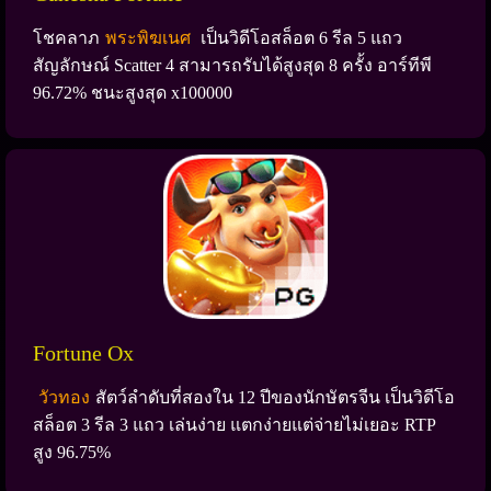
โชคลาภ
พระพิฆเนศ
เป็นวิดีโอสล็อต 6 รีล 5 แถว
สัญลักษณ์ Scatter 4 สามารถรับได้สูงสุด 8 ครั้ง อาร์ทีพี
96.72% ชนะสูงสุด x100000
Fortune Ox
วัวทอง
สัตว์ลำดับที่สองใน 12 ปีของนักษัตรจีน เป็นวิดีโอ
สล็อต 3 รีล 3 แถว เล่นง่าย แตกง่ายแต่จ่ายไม่เยอะ RTP
สูง 96.75%