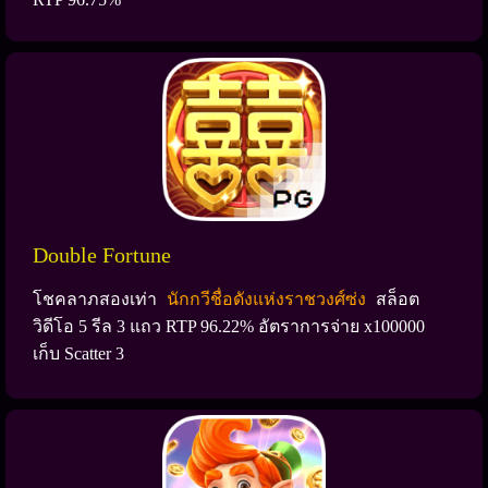
Double Fortune
โชคลาภสองเท่า
นักกวีชื่อดังแห่งราชวงศ์ซ่ง
สล็อต
วิดีโอ 5 รีล 3 แถว RTP 96.22% อัตราการจ่าย x100000
เก็บ Scatter 3