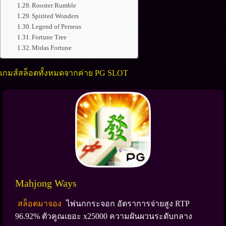
Rooster Rumble
Spirited Wonders
Legend of Perseus
Fortune Tree
Midas Fortune
เกมส์สล็อตทั้งหมดจากค่าย PG SLOT
Mahjong Ways
สล็อตมาจอง
ไพ่นกกระจอก อัตราการจ่ายสูง RTP
96.92% ตัวคูณเยอะ x25000 ความผันผวนระดับกลาง