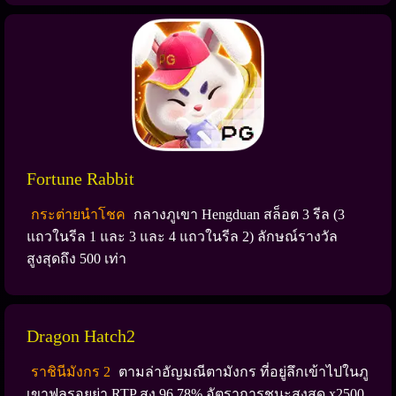
Fortune Rabbit
กระต่ายนำโชค
กลางภูเขา Hengduan สล็อต 3 รีล (3
แถวในรีล 1 และ 3 และ 4 แถวในรีล 2) ลักษณ์รางวัล
สูงสุดถึง 500 เท่า
Dragon Hatch2
ราชินีมังกร 2
ตามล่าอัญมณีตามังกร ที่อยู่ลึกเข้าไปในภู
เขาฟูลรอยย่า RTP สูง 96.78% อัตราการชนะสูงสุด x2500