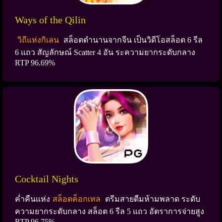
Ways of the Qilin
วิถีแห่งกิเลน
สล็อตตำนานจากจีน เป็นวิดีโอสล็อต 6 รีล
6 แถว สัญลักษณ์ Scatter 4 อัน ระความยากระดับกลาง
RTP 96.69%
Cocktail Nights
ค่ำคืนแห่ง
สล็อตค็อกเทล
ตรีมสายดืมห้ามพลาด ระดับ
ความยากระดับกลาง สล็อต 6 รีล 5 แถว อัตราการจ่ายสูง
RTP 96.75%